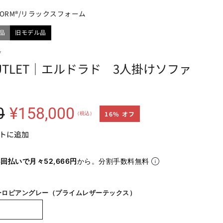
XFORM®/リラックスフォーム
問い合わせ
品
旧モデル品
7
 OUTLET｜エルドラド 3人掛けソファ
通常価格
0
¥158,000
16% オフ
（税込）
トに追加
3回払いで月々52,666円
から。分割手数料無料
 ヨーロピアングレー（プライムレザーテックス）