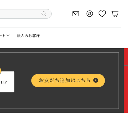
アカウント
アカウント
カー
キーワードから商品を検索
ート
法人のお客様
サンプル申込
利用ガイド
購入前の確認事項・注意事項
シュミレーター
購入方法
ビス
料について
ョールーム
型家具をご購入前に
ーポンコード使い方ガイド
くあるご質問（FAQ）