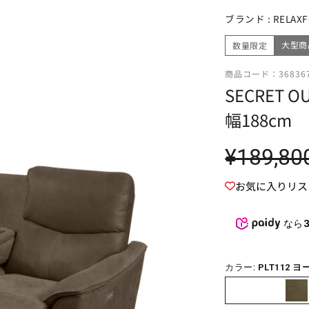
キッチンカウンター
シェルフ・ラック
ベンチ
ブランド :
RELA
お
ダイニングソファ
マットレス
ワゴン
サイドボード
大型商
数量限定
スツール
ラグ・マット
ヘッドレスト
二段ベッド
商品コード：36836
時計
SECRET
クッション
幅188cm
ペット用品
ソファベッド
¥189,80
その他雑貨
セール価格
レザーテックス ソファ
お気に入りリス
なら
カラー:
PLT112