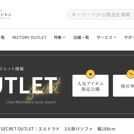
一覧
FACTORY OUTLET
特集
店舗一覧
サービス
サポ
お知らせ
生地・板見本 
ご
1人掛けソファ
特集
送料無料
ご
リビングテーブル
2人掛けソファ
コラム
搬入スペース
ご
ダイニングチェア
ダイニングテーブル
3人掛けソファ
開梱設置サー
送
オフィスチェア・デスクチェア
ダイニングセット
カウチ・コーナーソファ
バーチャルシ
大
キャビネット
ゲーミングチェア
サイドテーブル
パーソナルソファ
ク
食器棚
チェスト
キッズチェア
フリーデスク・書斎デスク
SECRET OUTLET｜エルドラド 3人掛けソファ 幅188cm
よ
スツール・オットマン
ベッドフレーム