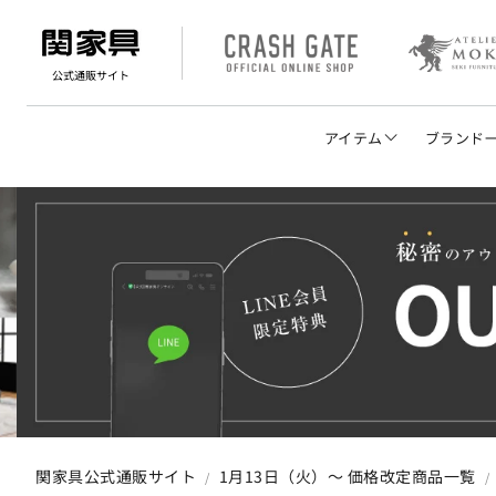
公式通販サイト
アイテム
ブランド
ソファ
テーブル・デスク
チェア・ベンチ
テレビボード
リビング収納
キッチン収納
関家具公式通販サイト
1月13日（火）～ 価格改定商品一覧
ベッド