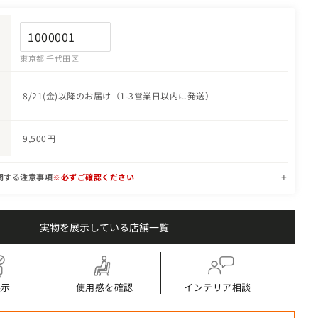
東京都 千代田区
8/21(金)以降のお届け（1-3営業日以内に発送）
9,500円
関する注意事項
※必ずご確認ください
実物を展示している店舗一覧
エルドラド 3p
展示
使用感を確認
インテリア相談