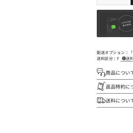
配送オプション：
「
送料区分：
F
送
商品につい
返品特約に
送料につい